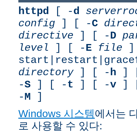
httpd
[ -
d
serverro
config
] [ -
C
direc
directive
] [ -
D
pa
level
] [ -
E
file
]
start|restart|grace
directory
] [ -
h
] 
-
S
] [ -
t
] [ -
v
] 
-
M
]
Windows 시스템
에서는 
로 사용할 수 있다: