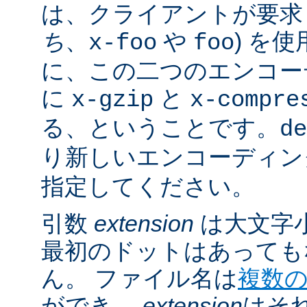
は、クライアントが要求し
ち
、
や
) を
x-foo
foo
に、この二つのエンコー
に
と
x-gzip
x-compre
る、ということです。
de
り新しいエンコーディン
指定してください。
引数
extension
は大文字
最初のドットはあっても
ん。 ファイル名は
複数
ができ、
extension
はそ