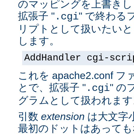
のマッピングを上書きし
拡張子 "
" で終わる
.cgi
リプトとして扱いたいと
します。
AddHandler cgi-scri
これを apache2.con
とで、拡張子 "
" の
.cgi
グラムとして扱われます
引数
extension
は大文字
最初のドットはあっても