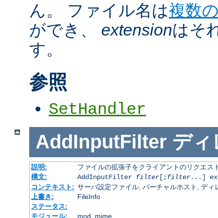
ん。 ファイル名は
複数
ができ、
extension
はそ
す。
参照
SetHandler
AddInputFilter
ディ
説明:
ファイルの拡張子をクライアントのリクエスト
構文:
AddInputFilter
filter
[;
filter
...]
ex
コンテキスト:
サーバ設定ファイル, バーチャルホスト, ディレクトリ
上書き:
FileInfo
ステータス:
モジュール:
mod_mime