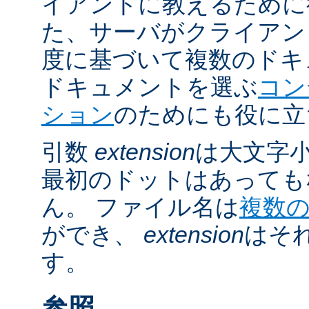
イアントに教えるために
た、サーバがクライアントの 
度に基づいて複数のドキ
ドキュメントを選ぶ
コン
ション
のためにも役に立
引数
extension
は大文字
最初のドットはあっても
ん。 ファイル名は
複数
ができ、
extension
はそ
す。
参照