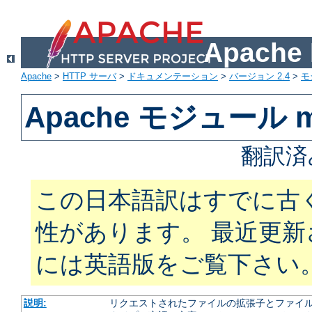
Apach
Apache
>
HTTP サーバ
>
ドキュメンテーション
>
バージョン 2.4
>
モ
Apache モジュール m
翻訳済
この日本語訳はすでに古
性があります。 最近更
には英語版をご覧下さい
説明:
リクエストされたファイルの拡張子とファイルの振