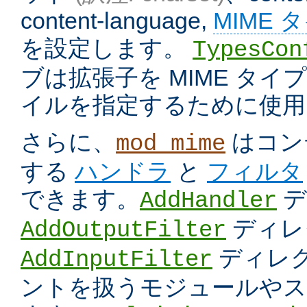
content-language,
MIME 
を設定します。
TypesCon
ブは拡張子を MIME タ
イルを指定するために使用
さらに、
はコン
mod_mime
する
ハンドラ
と
フィルタ
できます。
デ
AddHandler
ディレ
AddOutputFilter
ディレク
AddInputFilter
ントを扱うモジュールやス