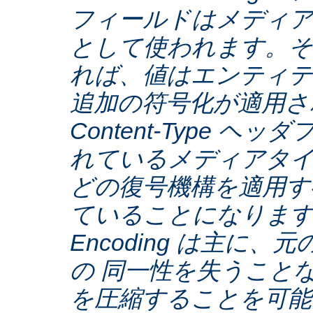
フィールドはメディア
として使われます。そ
れば、値はエンティテ
追加の符号化が適用さ
Content-Type ヘ
れているメディアタ
どの復号機構を適用す
ていることになります。C
Encoding は主に
の 同一性を失うこと
を圧縮することを可能