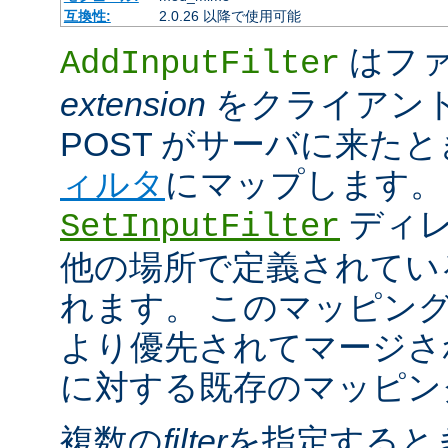
互換性:
2.0.26 以降で使用可能
はファ
AddInputFilter
extension
をクライアン
POST がサーバに来た
ィルタ
にマップします。
ディレ
SetInputFilter
他の場所で定義されてい
れます。 このマッピン
より優先されてマージさ
に対する既存のマッピン
複数の
filter
を指定すると