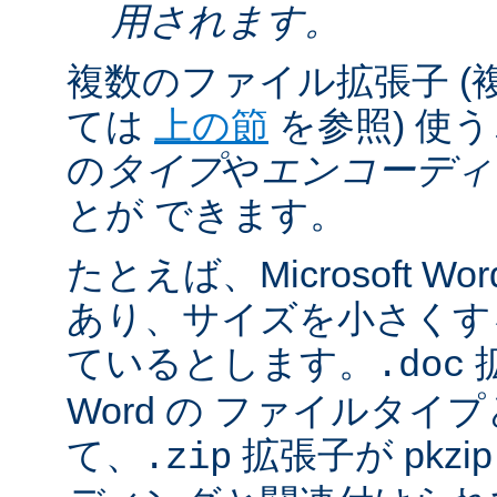
用されます。
複数のファイル拡張子 (
ては
上の節
を参照) 使
の
タイプ
や
エンコーディ
とが できます。
たとえば、Microsoft 
あり、サイズを小さくするた
ているとします。
拡
.doc
Word の ファイルタ
て、
拡張子が pkz
.zip