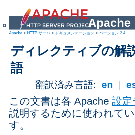
Apach
Apache
>
HTTP サーバ
>
ドキュメンテーション
>
バージョン 2.4
ディレクティブの解
語
翻訳済み言語:
en
|
e
この文書は各 Apache
設定
説明するために使われてい
す。