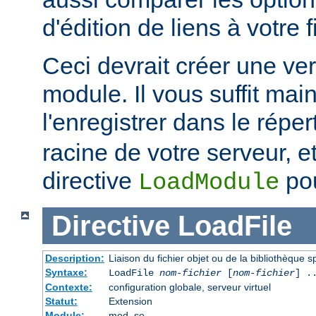
d'édition de liens à votre f
Ceci devrait créer une ve
module. Il vous suffit mai
l'enregistrer dans le réper
racine de votre serveur, et 
directive
pou
LoadModule
Directive
LoadFile
Description:
Liaison du fichier objet ou de la bibliothèque sp
Syntaxe:
LoadFile
nom-fichier
[
nom-fichier
] .
Contexte:
configuration globale, serveur virtuel
Statut:
Extension
Module:
mod_so