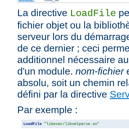
La directive
per
LoadFile
fichier objet ou la bibliot
serveur lors du démarrag
de ce dernier ; ceci perme
additionnel nécessaire a
d'un module.
nom-fichier
e
absolu, soit un chemin rela
défini par la directive
Ser
Par exemple :
LoadFile
"libexec/libxmlparse.so"