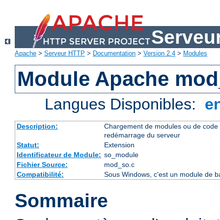
Serveu
Apache
>
Serveur HTTP
>
Documentation
>
Version 2.4
>
Modules
Module Apache mod
Langues Disponibles:
e
Description:
Chargement de modules ou de code 
redémarrage du serveur
Statut:
Extension
Identificateur de Module:
so_module
Fichier Source:
mod_so.c
Compatibilité:
Sous Windows, c'est un module de ba
Sommaire