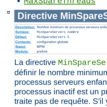
MaxSpareThreads
Directive
MinSpareS
Description:
Nombre minimum de processus serveurs enfant
Syntaxe:
MinSpareServers
nombre
Défaut:
MinSpareServers 5
Contexte:
configuration globale
Statut:
MPM
Module:
prefork
La directive
MinSpareSe
définir le nombre minimu
processus serveurs enfa
processus inactif est un 
traite pas de requête. S'il