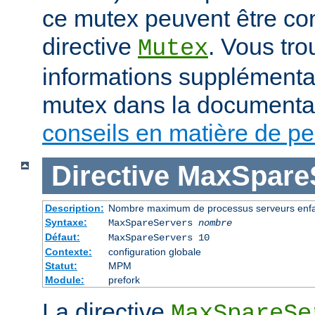
ce mutex peuvent être con
directive
. Vous tr
Mutex
informations supplémenta
mutex dans la documenta
conseils en matière de p
Directive
MaxSpare
Description:
Nombre maximum de processus serveurs enfan
Syntaxe:
MaxSpareServers
nombre
Défaut:
MaxSpareServers 10
Contexte:
configuration globale
Statut:
MPM
Module:
prefork
La directive
MaxSpareSe