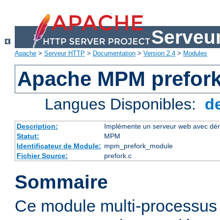
Serveu
Apache
>
Serveur HTTP
>
Documentation
>
Version 2.4
>
Modules
Apache MPM prefor
Langues Disponibles:
d
Description:
Implémente un serveur web avec dém
Statut:
MPM
Identificateur de Module:
mpm_prefork_module
Fichier Source:
prefork.c
Sommaire
Ce module multi-processu