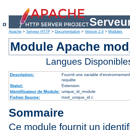
Serveu
Apache
>
Serveur HTTP
>
Documentation
>
Version 2.4
>
Modules
Module Apache mod
Langues Disponible
Description:
Fournit une variable d'environnement
requête
Statut:
Extension
Identificateur de Module:
unique_id_module
Fichier Source:
mod_unique_id.c
Sommaire
Ce module fournit un identifi