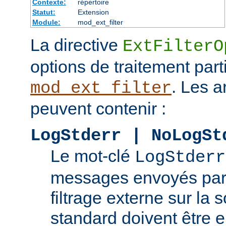
Contexte:
répertoire
Statut:
Extension
Module:
mod_ext_filter
La directive
ExtFilterO
options de traitement part
. Les 
mod_ext_filter
peuvent contenir :
LogStderr | NoLogSt
Le mot-clé
LogStderr
messages envoyés par
filtrage externe sur la s
standard doivent être e