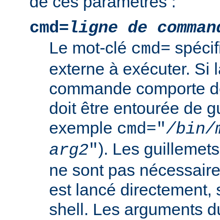
de ces paramètres :
cmd=
ligne de comman
Le mot-clé
spéci
cmd=
externe à exécuter. Si l
commande comporte de
doit être entourée de g
exemple
cmd="
/bin/
). Les guillemets
arg2
"
ne sont pas nécessair
est lancé directement, 
shell. Les arguments 