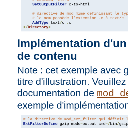
SetOutputFilter
 c-to-html

# directive de mod_mime définissant le ty
# le nom possède l'extension .c à text/c
AddType
 text
/
c 
.
</
Directory
>
Implémentation d'un 
de contenu
Note : cet exemple avec gz
titre d'illustration. Veuille
documentation de
mod_d
exemple d'implémentation
# la directive de mod_ext_filter qui définit 
ExtFilterDefine
 gzip mode
=
output cmd
=/
bin
/
gzip