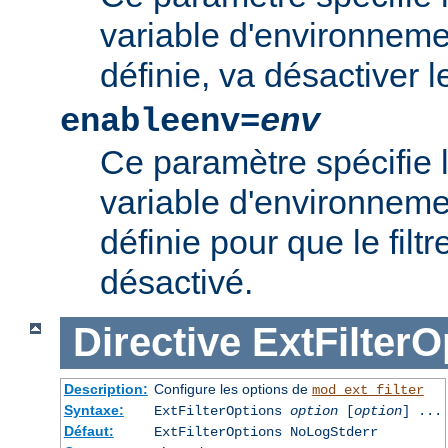
variable d'environnement
définie, va désactiver le 
enableenv=
env
Ce paramètre spécifie 
variable d'environnemen
définie pour que le filtr
désactivé.
Directive
ExtFilterO
Description:
Configure les options de
mod_ext_filter
Syntaxe:
ExtFilterOptions
option
[
option
] ...
Défaut:
ExtFilterOptions NoLogStderr