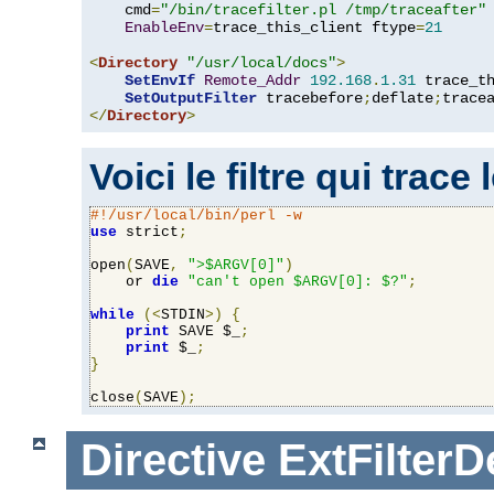
    cmd
=
"/bin/tracefilter.pl /tmp/traceafter"
 
EnableEnv
=
trace_this_client ftype
=
21
<
Directory
"/usr/local/docs"
>
SetEnvIf
Remote_Addr
192.168
.
1.31
 trace_th
SetOutputFilter
 tracebefore
;
deflate
;
</
Directory
>
Voici le filtre qui trace
#!/usr/local/bin/perl -w
use
 strict
;
open
(
SAVE
,
">$ARGV[0]"
)
    or 
die
"can't open $ARGV[0]: $?"
;
while
(<
STDIN
>)
{
print
 SAVE $_
;
print
 $_
;
}
close
(
SAVE
);
Directive
ExtFilterD