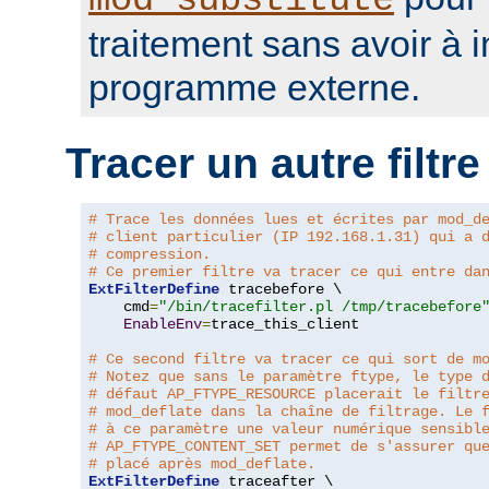
mod_substitute
traitement sans avoir à 
programme externe.
Tracer un autre filtre
# Trace les données lues et écrites par mod_d
# client particulier (IP 192.168.1.31) qui a 
# compression.
# Ce premier filtre va tracer ce qui entre da
ExtFilterDefine
 tracebefore \

    cmd
=
"/bin/tracefilter.pl /tmp/tracebefore
EnableEnv
=
trace_this_client

# Ce second filtre va tracer ce qui sort de m
# Notez que sans le paramètre ftype, le type 
# défaut AP_FTYPE_RESOURCE placerait le filtr
# mod_deflate dans la chaîne de filtrage. Le 
# à ce paramètre une valeur numérique sensibl
# AP_FTYPE_CONTENT_SET permet de s'assurer qu
# placé après mod_deflate.
ExtFilterDefine
 traceafter \
