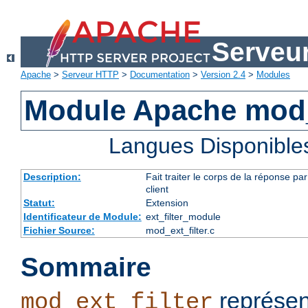
Serveu
Apache
>
Serveur HTTP
>
Documentation
>
Version 2.4
>
Modules
Module Apache mod_e
Langues Disponible
Description:
Fait traiter le corps de la réponse 
client
Statut:
Extension
Identificateur de Module:
ext_filter_module
Fichier Source:
mod_ext_filter.c
Sommaire
représen
mod_ext_filter