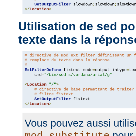
SetOutputFilter
 slowdown
;
slowdown
;
</
Location
>
Utilisation de sed p
texte dans la répons
# directive de mod_ext_filter définissant un 
# remplace du texte dans la réponse
#
ExtFilterDefine
 fixtext mode
=
output intype
=
te
    cmd
=
"/bin/sed s/verdana/arial/g"
<
Location
"/"
>
# directive de base permettant de traiter
# filtre fixtext
SetOutputFilter
</
Location
>
Vous pouvez aussi utilis
pour 