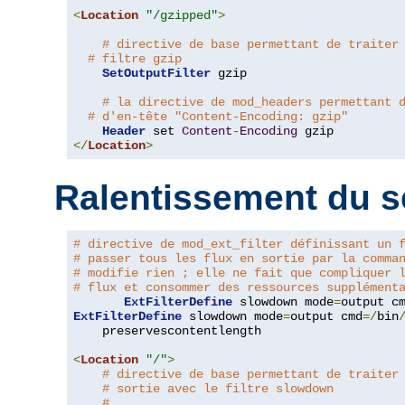
<
Location
"/gzipped"
>
# directive de base permettant de traiter
# filtre gzip
SetOutputFilter
 gzip

# la directive de mod_headers permettant 
# d'en-tête "Content-Encoding: gzip"
Header
 set 
Content
-
Encoding
</
Location
>
Ralentissement du s
# directive de mod_ext_filter définissant un 
# passer tous les flux en sortie par la comma
# modifie rien ; elle ne fait que compliquer 
# flux et consommer des ressources supplément
ExtFilterDefine
 slowdown mode
=
output c
ExtFilterDefine
 slowdown mode
=
output cmd
=/
bin
    preservescontentlength

<
Location
"/"
>
# directive de base permettant de traiter
# sortie avec le filtre slowdown
#