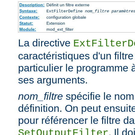
Description:
Définit un filtre externe
Syntaxe:
ExtFilterDefine
nom_filtre
paramètre
Contexte:
configuration globale
Statut:
Extension
Module:
mod_ext_filter
La directive
ExtFilterD
caractéristiques d'un filtr
particulier le programme 
ses arguments.
nom_filtre
spécifie le nom 
définition. On peut ensuit
pour référencer le filtre d
. Il d
SetOutputFilter