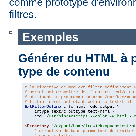
comme prototype d'environ
filtres.
Exemples
Générer du HTML à pa
type de contenu
# la directive de mod_ext_filter définissant 
# permettant de mettre des fichiers text/c au
# utilisant le programme externe /usr/bin/ens
# fichier résultant étant défini à text/html
ExtFilterDefine
 c-to-html mode
=
output \

    intype
=
text
/
c outtype
=
text
/
html \

    cmd
=
"/usr/bin/enscript --color -w html -E
<
Directory
"/export/home/trawick/apacheinst/h
# directive de base permettant de traiter
# nouveau filtre