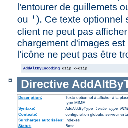
l'entourer de guillemets o
ou
). Ce texte optionnel s
'
client ne peut pas afficher
chargement d'images est 
l'icône ne peut pas être t
AddAltByEncoding
 gzip x-gzip
Directive
AddAltBy
Description:
Texte optionnel à afficher à la pla
type MIME
Syntaxe:
AddAltByType
texte
type MIM
Contexte:
configuration globale, serveur virtu
Surcharges autorisées:
Indexes
Statut:
Base