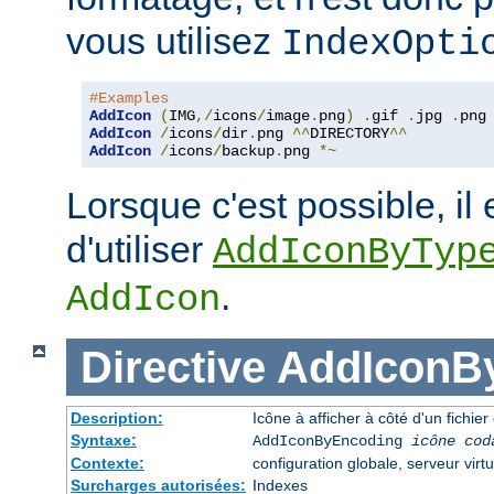
vous utilisez
IndexOpti
#Examples
AddIcon
(
IMG
,/
icons
/
image
.
png
)
.
gif 
.
jpg 
.
AddIcon
/
icons
/
dir
.
png 
^^
DIRECTORY
^^
AddIcon
/
icons
/
backup
.
png 
*~
Lorsque c'est possible, il 
d'utiliser
AddIconByTyp
.
AddIcon
Directive
AddIconB
Description:
Icône à afficher à côté d'un fichi
Syntaxe:
AddIconByEncoding
icône
cod
Contexte:
configuration globale, serveur virtu
Surcharges autorisées:
Indexes