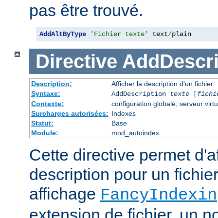
pas être trouvé.
AddAltByType
'Fichier texte'
 text
/
plain
Directive
AddDescri
Description:
Afficher la description d'un fichier
Syntaxe:
AddDescription
texte
[
fichi
Contexte:
configuration globale, serveur virtu
Surcharges autorisées:
Indexes
Statut:
Base
Module:
mod_autoindex
Cette directive permet d'a
description pour un fichie
affichage
FancyIndexin
extension de fichier, un no