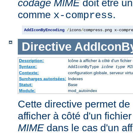
codage MIME
doit être u
comme
.
x-compress
AddIconByEncoding
/
icons
/
compress
.
png x-compr
Directive
AddIconB
Description:
Icône à afficher à côté d'un fichie
Syntaxe:
AddIconByType
icône
type MI
Contexte:
configuration globale, serveur virtu
Surcharges autorisées:
Indexes
Statut:
Base
Module:
mod_autoindex
Cette directive permet de 
afficher à côté d'un fichi
MIME
dans le cas d'un af