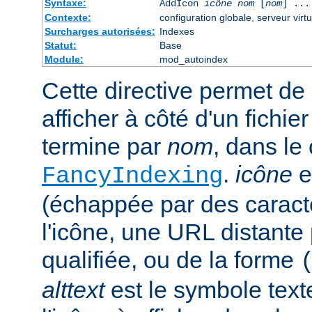
Syntaxe:
AddIcon
icône
nom
[
nom
] ...
Contexte:
configuration globale, serveur virtu
Surcharges autorisées:
Indexes
Statut:
Base
Module:
mod_autoindex
Cette directive permet de 
afficher à côté d'un fichie
termine par
nom
, dans le
.
icône
e
FancyIndexing
(échappée par des caractè
l'icône, une URL distante
qualifiée, ou de la forme
alttext
est le symbole text