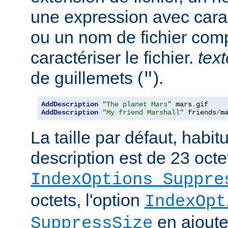
une expression avec cara
ou un nom de fichier com
caractériser le fichier.
text
de guillemets (
).
"
AddDescription
"The planet Mars"
 mars
.
AddDescription
"My friend Marshall"
 friends
/
m
La taille par défaut, habi
description est de 23 octe
IndexOptions Suppre
octets, l'option
IndexOpt
en ajoute 
SuppressSize