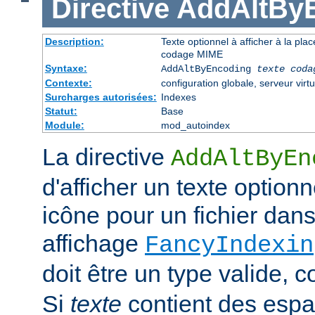
Directive
AddAltBy
Description:
Texte optionnel à afficher à la pla
codage MIME
Syntaxe:
AddAltByEncoding
texte
coda
Contexte:
configuration globale, serveur virtu
Surcharges autorisées:
Indexes
Statut:
Base
Module:
mod_autoindex
La directive
AddAltByEn
d'afficher un texte optionn
icône pour un fichier dans
affichage
FancyIndexin
doit être un type valide,
Si
texte
contient des esp