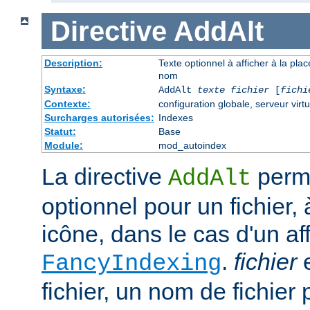
Directive
AddAlt
Description:
Texte optionnel à afficher à la pla
nom
Syntaxe:
AddAlt
texte
fichier
[
fichi
Contexte:
configuration globale, serveur virtu
Surcharges autorisées:
Indexes
Statut:
Base
Module:
mod_autoindex
La directive
perme
AddAlt
optionnel pour un fichier, 
icône, dans le cas d'un af
.
fichier
e
FancyIndexing
fichier, un nom de fichier 