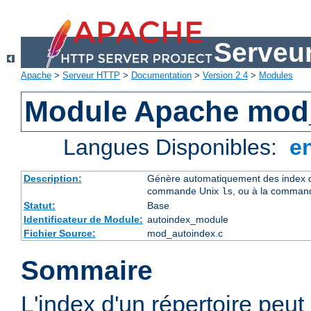
Serveu
Apache
>
Serveur HTTP
>
Documentation
>
Version 2.4
>
Modules
Module Apache mod
Langues Disponibles:
e
Description:
Génère automatiquement des index de
commande Unix
, ou à la comman
ls
Statut:
Base
Identificateur de Module:
autoindex_module
Fichier Source:
mod_autoindex.c
Sommaire
L'index d'un répertoire peu