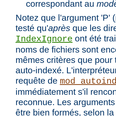
correspondant au
modè
Notez que l'argument 'P' (
testé qu'
après
que les dir
ont été tra
IndexIgnore
noms de fichiers sont enc
mêmes critères que pour to
auto-indexé. L'interpréte
requête de
mod_autoin
immédiatement s'il rencon
reconnue. Les arguments 
être bien formés, selon la