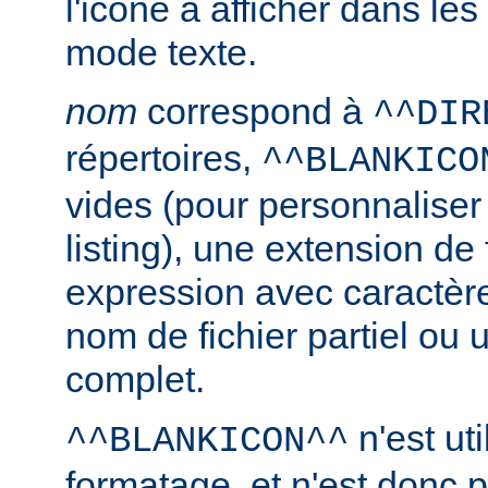
l'icône à afficher dans le
mode texte.
nom
correspond à
^^DIR
répertoires,
^^BLANKICO
vides (pour personnaliser
listing), une extension de 
expression avec caractèr
nom de fichier partiel ou 
complet.
n'est uti
^^BLANKICON^^
formatage, et n'est donc 