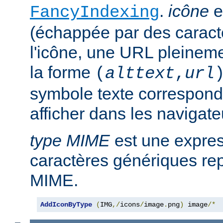
.
icône
e
FancyIndexing
(échappée par des caractè
l'icône, une URL pleineme
la forme
(
alttext
,
url
symbole texte corresponda
afficher dans les navigat
type MIME
est une expre
caractères génériques rep
MIME.
AddIconByType
(
IMG
,/
icons
/
image
.
png
)
 image
/*